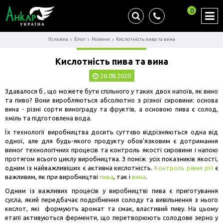
0
Головна
Блог
Новини
Кислотність пива та вина
Кислотність пива та вина
26.08.2020
Здавалося б , що можете бути спільного у таких двох напоїв, як вино
та пиво? Вони виробляються абсолютно з різної сировини: основа
вина - різні сорти винограду та фруктів, а основою пива є солод,
хміль та підготовлена вода.
Їх технології виробництва досить суттєво відрізняються одна від
одної, але для будь-якого продукту обов'язковим є дотримання
вимог технологічних процесів та контроль якості сировини і напою
протягом всього циклу виробництва. З поміж усіх показників якості,
одним із найважливіших є активна кислотність.
Контроль рівня рН
є
важливим, як при виробництві
пива
, так і
вина
.
Одним із важливих процесів у виробництві пива є приготування
сусла, який передбачає подрібнення солоду та вивільнення з нього
кислот, які формують аромат та смак, властивий пиву. На цьому
етапі активуються ферменти, що перетворюють солодове зерно у