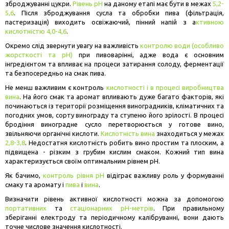
зброджуванні цукри.
Рівень рН
на даному етапі має бути в межах
5,2-
5,6
. Після зброджування сусла та обробки пива (фільтрація,
пастеризація) виходить освіжаючий, пінний напій з а
ктивною
кислотністю 4,0-4,6
.
Окремо слід звернути увагу на важливість
контролю води (особливо
жорсткості та рН)
при пивоварінні, адже вода є основним
інгредієнтом та впливає на процеси затирання солоду, ферментації
та безпосередньо на смак пива.
Не менш важливим є контроль
кислотності і в процесі виробництва
вина
. На його смак та аромат впливають дуже багато факторів, які
починаються із території розміщення виноградників, кліматичних та
погодних умов, сорту винограду та ступеню його зрілості. В процесі
бродіння виноградне сусло перетворюється у готове вино,
звільняючи органічні кислоти.
Кислотність вина
знаходиться у межах
2,8-3,8
. Недостатня кислотність робить вино простим та плоским, а
підвищена - різким з грубим кислим смаком. Кожний тип вина
характеризується своїм оптимальним рівнем рН.
Як бачимо,
контроль рівня рН
відіграє важливу роль у формуванні
смаку та аромату і
пива
і
вина
.
Визначити рівень активної кислотності можна за допомогою
портативних
та
стаціонарних рН-метрів
. При правильному
зберіганні електроду та періодичному калібруванні, вони дають
точне числове значення кислотності.