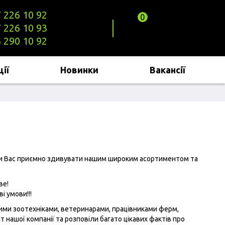
 226 10 92
0
 226 10 93
 290 10 92
ії
Новинки
Вакансії
огли Вас приємно здивувати нашим широким асортиментом та
ве!
і умови!!!
ваними зоотехніками, ветеринарами, працівниками ферм,
 нашої компанії та розповіли багато цікавих фактів про