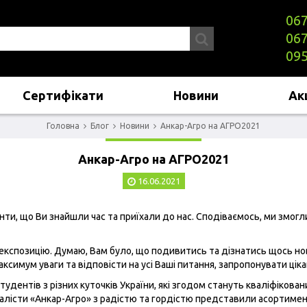
067
067
095
Сертифікати
Новини
Акц
Головна
Блог
Новини
Анкар-Агро на АГРО2021
Анкар-Агро на АГРО2021
16.06.2021
ієнти, що Ви знайшли час та приїхали до нас. Сподіваємось, ми зм
у експозицію. Думаю, Вам було, що подивитись та дізнатись щось но
имум уваги та відповісти на усі Ваші питання, запропонувати цікав
студентів з різних куточків України, які згодом стануть кваліфіко
іалісти «Анкар-Агро» з радістю та гордістю представили асортимент