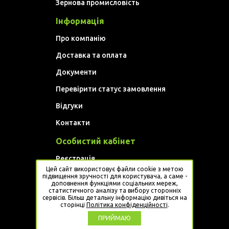
Зернова промисловість
Інформація
Про компанію
Доставка та оплата
Документи
Перевірити статус замовлення
Відгуки
Контакти
Особистий кабінет
Реєстрація
Цей сайт використовує файли cookie з метою
Увійти
підвищення зручності для користувача, а саме -
доповнення функціями соціальних мереж,
статистичного аналізу та вибору сторонніх
Website developed by
Artem Golovan
сервісів. Більш детальну інформацію дивіться на
сторінці
Політика конфіденційності
.
ПРИЙМАЮ