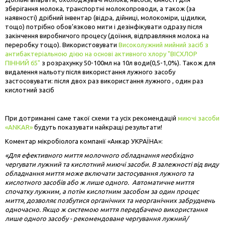
зберігання молока, транспортні молокопроводи, а також (за
наявності) дрібний інвентар (відра, дійниці, молокоміри, цідилки,
тощо) потрібно обов’язково мити і дезінфікувати одразу після
закінчення виробничого процесу (доїння, відправляння молока на
переробку тощо). Використовувати
Високолужний мийний засіб з
антибактеріальною дією на основі активного хлору "ВІСХЛОР
ПІННИЙ 65"
з розрахунку 50-100мл на 10л води(0,5-1,0%). Також для
видалення нальоту після використання лужного засобу
застосовувати: після двох раз використання лужного , один раз
кислотний засіб
При дотриманні саме такої схеми та усіх рекомендацій
миючі засоби
«ANKAR»
будуть показувати найкращі результати!
Коментар мікробіолога компанії «Анкар УКРАЇНА»:
«Для ефективного миття молочного обладнання необхідно
чергувати лужний та кислотний миючі засоби. В залежності від виду
обладнання миття може включати застосування лужного та
кислотного засобів або ж лише одного. Автоматичне миття
спочатку лужним, а потім кислотним засобом за один процес
миття, дозволяє позбутися органічних та неорганічних забруднень
одночасно. Якщо ж системою миття передбачено використання
лише одного засобу - рекомендоване чергування лужний/