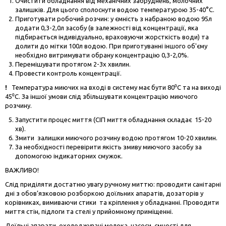
Очистити обладнання від механічних забруднень, молочних
залишків. Для цього сполоснути водою температурою 35-40°С.
Приготувати робочий розчин: у ємність з набраною водою 95л
додати 0,3-2,0л засобу (в залежності від концентрації, яка
підбирається індивідуально, враховуючи жорсткість води) та
долити до мітки 100л водою. При приготуванні іншого об'єму
необхідно витримувати обрану концентрацію 0,3-2,0%.
Перемішувати протягом 2-3х хвилин.
Провести контроль концентрації.
!
Температура миючих на вході в систему має бути 80⁰С та на виході
45⁰С. За іншої умови слід збільшувати концентрацію миючого
розчину.
Запустити процес миття (СІП миття обладнання складає 15-20
хв).
Змити залишки миючого розчину водою протягом 10-20 хвилин.
За необхідності перевірити якість змиву миючого засобу за
допомогою індикаторних смужок.
ВАЖЛИВО!
Слід приділяти достатню увагу ручному миттю: проводити санітарні
дні з обов’язковою розборкою доїльних апаратів, дозаторів у
корівниках, вимиваючи стики та кріплення у обладнанні. Проводити
миття стін, підлоги та стелі у прийомному приміщенні.
Доїльні апарати, охолоджувачі молока, насоси, ємності для