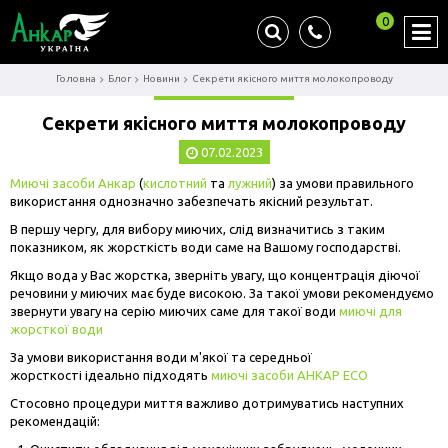
0
Головна
Блог
Новини
Секрети якісного миття молокопроводу
Секрети якісного миття молокопроводу
07.02.2023
Миючі засоби Анкар
(
кислотний
та
лужний
) за умови правильного
використання однозначно забезпечать якісний результат.
В першу чергу, для вибору миючих, слід визначитись з таким
показником, як жорсткість води саме на Вашому господарстві.
Якщо вода у Вас жорстка, зверніть увагу, що концентрація діючої
речовини у миючих має буде високою. За такої умови рекомендуємо
звернути увагу на серію миючих саме для такої води
миючі для
жорсткої води
За умови використання води м'якої та середньої
жорсткості ідеально підходять
миючі засоби АНКАР ЕСО
Стосовно процедури миття важливо дотримуватись наступних
рекомендацій: