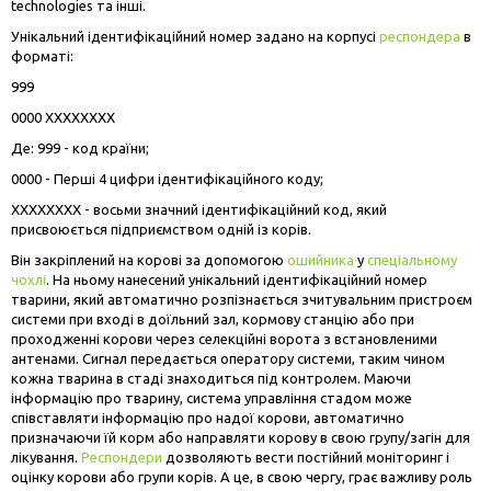
technologies та інші.
Унікальний ідентифікаційний номер задано на корпусі
респондера
в
форматі:
999
0000 ХХХХХХХХ
Де: 999 - код країни;
0000 - Перші 4 цифри ідентифікаційного коду;
ХХХХХХХХ - восьми значний ідентифікаційний код, який
присвоюється підприємством одній із корів.
Він закріплений на корові за допомогою
ошийника
у
спеціальному
чохлі
. На ньому нанесений унікальний ідентифікаційний номер
тварини, який автоматично розпізнається зчитувальним пристроєм
системи при вході в доїльний зал, кормову станцію або при
проходженні корови через селекційні ворота з встановленими
антенами. Сигнал передається оператору системи, таким чином
кожна тварина в стаді знаходиться під контролем. Маючи
інформацію про тварину, система управління стадом може
співставляти інформацію про надої корови, автоматично
призначаючи їй корм або направляти корову в свою групу/загін для
лікування.
Респондери
дозволяють вести постійний моніторинг і
оцінку корови або групи корів. А це, в свою чергу, грає важливу роль