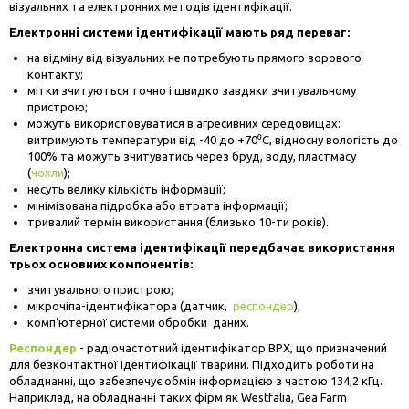
візуальних та електронних методів ідентифікації.
Електронні системи ідентифікації мають ряд переваг:
на відміну від візуальних не потребують прямого зорового
контакту;
мітки зчитуються точно і швидко завдяки зчитувальному
пристрою;
можуть використовуватися в агресивних середовищах:
витримують температури від -40 до +70⁰С, відносну вологість до
100% та можуть зчитуватись через бруд, воду, пластмасу
(
чохли
);
несуть велику кількість інформації;
мінімізована підробка або втрата інформації;
тривалий термін використання (близько 10-ти років).
Електронна система ідентифікації передбачає використання
трьох основних компонентів:
зчитувального пристрою;
мікрочіпа-ідентифікатора (датчик,
респондер
);
комп’ютерної системи обробки даних.
Респондер
- радіочастотний ідентифікатор ВРХ, що призначений
для безконтактної ідентифікації тварини. Підходить роботи на
обладнанні, що забезпечує обмін інформацією з частою 134,2 кГц.
Наприклад, на обладнанні таких фірм як Westfalia, Gea Farm