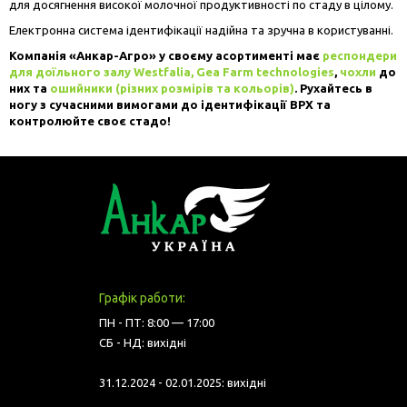
для досягнення високої молочної продуктивності по стаду в цілому.
Електронна система ідентифікації надійна та зручна в користуванні.
Компанія «Анкар-Агро» у своєму асортименті має
респондери
для доїльного залу Westfalia, Gea Farm technologies
,
чохли
до
них та
ошийники (різних розмірів та кольорів)
. Рухайтесь в
ногу з сучасними вимогами до ідентифікації ВРХ та
контролюйте своє стадо!
Графік работи:
ПН - ПТ: 8:00 — 17:00
СБ - НД: вихідні
31.12.2024 - 02.01.2025: вихідні