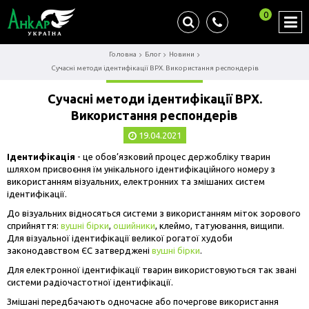
0
Головна
Блог
Новини
Сучасні методи ідентифікації ВРХ. Використання респондерів
Сучасні методи ідентифікації ВРХ.
Використання респондерів
19.04.2021
Ідентифікація
- це обов’язковий процес держобліку тварин
шляхом присвоєння їм унікального ідентифікаційного номеру з
використанням візуальних, електронних та змішаних систем
ідентифікації.
До візуальних відносяться системи з використанням міток зорового
сприйняття:
вушні бірки
,
ошийники
, клеймо, татуювання, вищипи.
Для візуальної ідентифікації великої рогатої худоби
законодавством ЄС затверджені
вушні бірки
.
Для електронної ідентифікації тварин використовуються так звані
системи радіочастотної ідентифікації.
Змішані передбачають одночасне або почергове використання