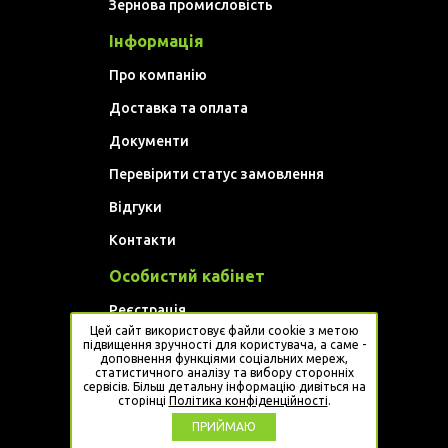
Зернова промисловість
Інформація
Про компанію
Доставка та оплата
Документи
Перевірити статус замовлення
Відгуки
Контакти
Особистий кабінет
Реєстрація
Цей сайт використовує файли cookie з метою
Увійти
підвищення зручності для користувача, а саме -
доповнення функціями соціальних мереж,
статистичного аналізу та вибору сторонніх
Website developed by
Artem Golovan
сервісів. Більш детальну інформацію дивіться на
сторінці
Політика конфіденційності
.
ПРИЙМАЮ