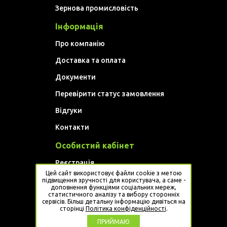
Зернова промисловість
Інформація
Про компанію
Доставка та оплата
Документи
Перевірити статус замовлення
Відгуки
Контакти
Особистий кабінет
Реєстрація
Цей сайт використовує файли cookie з метою
Увійти
підвищення зручності для користувача, а саме -
доповнення функціями соціальних мереж,
статистичного аналізу та вибору сторонніх
Website developed by
Artem Golovan
сервісів. Більш детальну інформацію дивіться на
сторінці
Політика конфіденційності
.
ПРИЙМАЮ