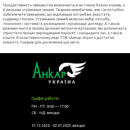
Продуктивність свинарства визначається не тільки базою кормів, а
й умовами утримання свиней. Тварини невибагливі, але і їм потрібно
забезпечити свинарник, що відповідає потребам, верстати,
годівниці і поїлки. Утримання свиней включає вибір способу,
технології і системи їх розміщення і організації догляду. А також
важливо мати в своєму арсеналі витратні матеріали, які допоможуть
спростити процес вирощування поросят і заощадити час, а також
кошти. В асортиментному ряді ТОВ «Анкар-Агро» є достатня
кількість товарів для досягнення цієї мети.
Графік работи:
ПН - ПТ: 8:00 — 17:00
СБ - НД: вихідні
31.12.2024 - 02.01.2025: вихідні