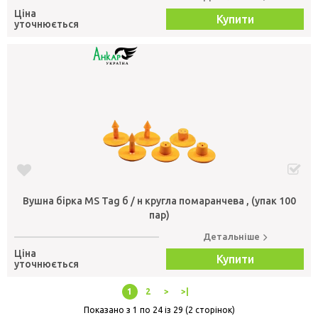
Ціна
Купити
уточнюється
Вушна бірка MS Tag б / н кругла помаранчева , (упак 100
пар)
Детальніше
Ціна
Купити
уточнюється
1
2
>
>|
Показано з 1 по 24 із 29 (2 сторінок)