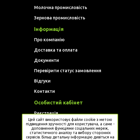
Молочна промисловість
Зернова промисловість
Інформація
Про компанію
Доставка та оплата
Документи
Перевірити статус замовлення
Відгуки
Контакти
Особистий кабінет
Реєстрація
Цей сайт використовує файли cookie з метою
Увійти
підвищення зручності для користувача, а саме -
доповнення функціями соціальних мереж,
статистичного аналізу та вибору сторонніх
Website developed by
Artem Golovan
сервісів. Більш детальну інформацію дивіться на