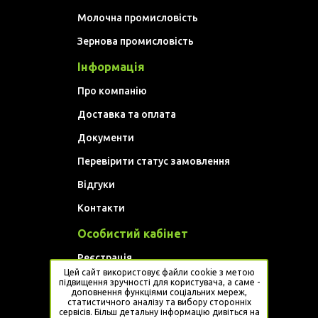
Молочна промисловість
Зернова промисловість
Інформація
Про компанію
Доставка та оплата
Документи
Перевірити статус замовлення
Відгуки
Контакти
Особистий кабінет
Реєстрація
Цей сайт використовує файли cookie з метою
Увійти
підвищення зручності для користувача, а саме -
доповнення функціями соціальних мереж,
статистичного аналізу та вибору сторонніх
Website developed by
Artem Golovan
сервісів. Більш детальну інформацію дивіться на