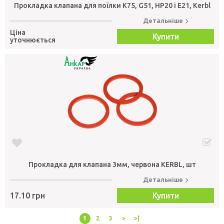
Прокладка клапана для поїлки K75, G51, HP20 і E21, Kerbl
Детальніше
Ціна
Купити
уточнюється
Прокладка для клапана 3мм, червона KERBL, шт
Детальніше
17.10 грн
Купити
1
2
3
>
>|