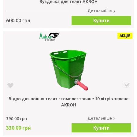
Вуздечка для телят AKROH
Детальніше
600.00 грн
Купити
АКЦІЯ
Відро для поїння телят скомплектоване 10 літрів зелене
AKROH
Детальніше
390.00 грн
330.00 грн
Купити