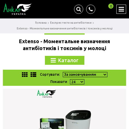
0
Головна
Експрес-тести на антибіотики
Extenso - Моментальне визначення антибіотиків і токсинів у молоці
Extenso - Моментальне визначення
антибіотиків і токсинів у молоці
Каталог
Сортувати:
Показати