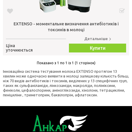
EXTENSO - моментальне визначення антибіотиків і
токсинів в молоці
Детальніше
Ціна
Купити
уточнюється
Показано з 1 по 1 із 1 (1 сторінок)
Інноваційна система тестування молока EXTENSO протягом 13
хвилин може одночасно виявити в молоці залишкову кількість більш,
ніж 70 видів антибіотиків і токсинів, виділених у 13 специфічних груп,
таких як cульфаніламіди, лінкозаміди, макроліди, поліміксини,
феніколи, цефалоспорини, аміноглікозиди, хінолони, тетрацикліни,
пеніциліни , триметоприм, баквілопрім, афлатоксин.