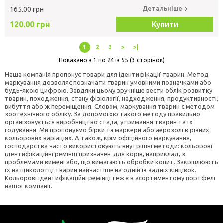
Детальніше
165.00 грн
120.00 грн
Купити
1
2
3
>
>|
Показано з 1 по 24 із 55 (3 сторінок)
Наша компанія пропонує товари для ідентифікації тварин. Метод
маркування дозволяє позначати тварин умовними позначками або
будь-якою цифрою. Завдяки цьому зручніше вести облік розвитку
тварин, походження, стану фізіології, надходження, продуктивності,
вибуття або ж переміщення. Словом, маркування тварин є методом
зоотехнічного обліку. За допомогою такого методу правильно
організовується виробництво стада, утримання тварин та їх
годування. Ми пропонуємо бірки та маркери або аерозолі в різних
кольорових варіаціях. А також, крім офіційного маркування,
господарства часто використовують внутрішні методи: кольорові
ідентифікаційні ремінці призначені для корів, наприклад, з
проблемами вимені або, що вимагають обробки копит. Закріплюють
їх на щиколотці тварин найчастіше на одній із задніх кінцівок.
Кольорові ідентифікаційні ремінці теж є в асортиментому портфелі
нашої компанії.