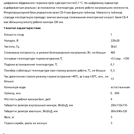
цифровим вбудованим термометром з дискретністю 0,1 ° С. На цифровому індикаторі
відображається реальна і встановлена ​​температура, режим роботи нагрівальних елементів.
Мікропроцесорний блок управління лазні СБ-4 має функцію таймера. Наявність таймера
спрощує експлуатацію приладу і значно зменшує споживання електричної енергії. Баня СБ-4
має збільшену висоту робочої камери 230 мм.
Технічні характеристики
Кількість гнізд
1
Напруга, В
220±20
Частота, Гц
50±2
Споживана потужність, в режимі безперервного нагрівання, Вт, не більше
400
Інтервал температури термостатування,°C
+3 t.окр…+100
Поділки встановлення температури, °C
0,1
Похибка стабілізації температури при сталому режимі роботи, °C, не більше
0,5
Час досягнення сталого режиму термостатування +40°C, за t.окр.+20°C, мін., не
15
більше
Конвекція води
естественная
Таймер, мін.
0…999
Місткість рабочої камери бані, дм3
4
Габаритні розміри внутрішньої камери, ВхШхД, мм
230х155х155
Габаритні разміри зовнішні, ВхШхД, мм
260х340х220
Вага, кг
5
Термін служби, років не менше
5