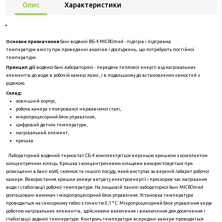
Опис
Характеристики
"
Основне призначення
бані водяної ВБ-4 MICROmed - підігрів і підтримка
температури вмісту при проведенні аналізів і досліджень, що потребують постійної
температури.
Принцип дії
водяної бані лабораторної - передача теплової енергії від нагрівальних
елементів до води в робочій камері лазні, і в подальшому до встановлених ємностей з
рідиною.
Склад:
зовнішній корпус,
робоча камера з полірованої нержавіючої сталі,
мікропроцесорний блок управління,
цифровий датчик температури,
нагрівальний елемент,
кришка.
Лабораторний водяний термостат СБ-4 комплектується верхньою кришкою з комплектом
концентричних кілець. Кришка з концентричними кільцями використовується при
розміщенні в баніі колб, склянок та іншого посуду, який виступає за верхній габарит робочої
камери. Використання кришки знижує витрату електроенергії і прискорює час нагрівання
води і стабілізації робочої температури. На лицьовій панелі лабораторної бані MICROmed
розташовані вимикач і мікропроцесорний блок управління. Установка температури
проводиться на сенсорному табло з точністю 0,1 ° С. Мікропроцесорний блок управління керує
роботою нагрівальних елементів, здійснюючи включення і виключення для досягнення і
стабілізації заданої температури. Контроль температури всередині камери проводиться