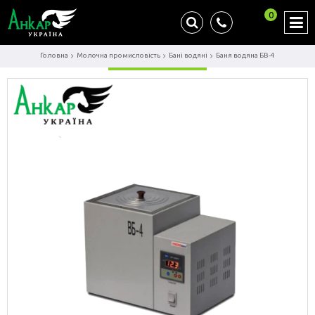
0
Головна
Молочна промисловість
Бані водяні
Баня водяна БВ-4