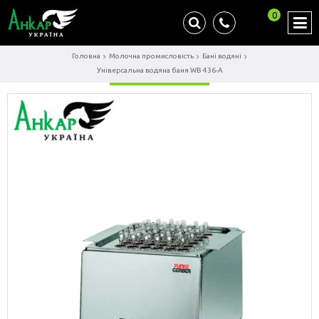
0
Головна
Молочна промисловість
Бані водяні
Універсальна водяна баня WB 436-A