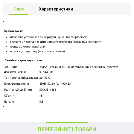
Опис
Характеристики
"
Особливості:
аналогова установка температури (ручка, що обертається);
вимір температури за допомогою термометра (входить в комплект);
корпус з високоякісної сталі;
захист від перегріву (за відсутності води).
Технічні характеристики:
Зовнішнє
відсутність внутрішніх нагрівальних елементів, простота
джерело нагріву
очищення
Температурний діапазон
до 100°С
Електроживлення
230В (50...60 Гц), 1000 ВА
Розміри (ДхШхВ), мм
396х331х265
Об'єм, л
18
Вага, кг
8,8
"
ПЕРЕГЛЯНУТІ ТОВАРИ