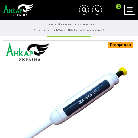
0
Головна
Молочна промисловість
Піпет дозатор 100мкл IKA Pette fix, механічний
Розпродаж