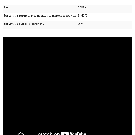
Вага
0.085 кг
Допустима температура навколишнього середовища
5 - 40 °C
Допустима відносна вологість
90 %