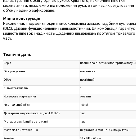
налаштування обсягу однією рукою. Крім того, накінечник піпетки
можна зняти, незалежно від положення руки, в той час як регулювання
об'єму надійно зафіксоване.
Міцна конструкція
Наконечник і поршень покриті високоякісним алмазоподібним вуглецем
(DLC). Дизайн функціональний і мінімалістичний. Ця комбінація гарантує
міцність піпеток і надійність щоденних вимірювань протягом тривалого
часу.
Технічні дані:
Серія
поршнева піпетка з повітряною подушко
Обслуговування
механічне
Об’єм
постійний
Кількість каналів
1
Кольорове маркування
жовтий
Номінальний об'єм
100 µl
Декларація відповідності згідно ISO 8655
так
Метод стерилізації в автоклаві
так
Матеріал виготовлення
нержавіюча сталь з DLC покриттям
Розміри
30 x 248 x 63мм