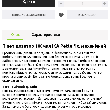
Купити
Швидке замовлення
В закладки
Опис
Характеристики
Піпет дозатор 100мкл IKA Pette fix, механічний
Ергономічний дизайн в поєднанні з безкомпромісною точністю
роботи: піпетки IKA призначені для безлічі застосувань в сучасній
лабораторії. Кольорове кодування спрощує швидкий вибір відповідної
піпетки. Ударостійкі, стійкі до УФ і хімічних речовин піпетки гарантують
довгострокову і надійну роботу накінечників. Піпетки IKA PETTE
повністю піддаються автоклавуванню, завдяки чому забезпечується
проста стерилізація. Це гарантує безвідмовну, точну і безпечну
експлуатацію.
Ергономічний дизайн
Піпетки IKA поставляються зі змінними ручками різної форми і
виготовленими з різних матеріалів, завдяки цьому вони зручно
розміщуються в долоні. Для дозування за допомогою ергономічної
рукоятки потрібні мінімальні сили тертя і стиснення - без зайвих зусиль.
За допомогою багатофункціонального регулятора можливе