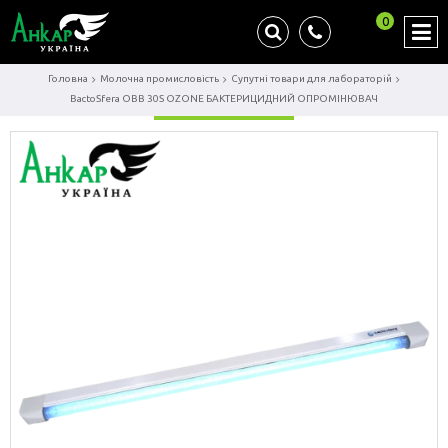
0
Головна
Молочна промисловість
Супутні товари для лабораторій
BactoSfera OBB 30S OZONE БАКТЕРИЦИДНИЙ ОПРОМІНЮВАЧ