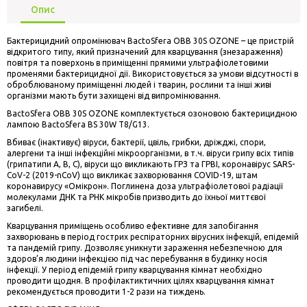
Опис
Бактерицидний опромінювач BactoSfera OBB 30S OZONE – це пристрій
відкритого типу, який призначений для кварцування (знезараження)
повітря та поверхонь в приміщенні прямими ультрафіолетовими
променями бактерицидної дії. Використовується за умови відсутності в
оброблюваному приміщенні людей і тварин, рослини та інші живі
організми мають бути захищені від випромінювання.
BactoSfera OBB 30S OZONE комплектується озоновою бактерицидною
лампою BactoSfera BS 30W T8/G13.
Вбиває (інактивує) віруси, бактерії, цвіль, грибки, дріжджі, спори,
алергени та інші інфекційні мікроорганізми, в т.ч. віруси грипу всіх типів
(грипатипи A, B, C), віруси що викликають ГРЗ та ГРВІ, коронавірус SARS-
CoV-2 (2019-nCoV) що викликає захворювання COVID-19, штам
коронавирусу «Омікрон». Поглинена доза ультрафіолетової радіації
молекулами ДНК та РНК мікробів призводить до їхньої миттєвої
загибелі.
Кварцування приміщень особливо ефективне для запобігання
захворювань в період гострих респіраторних вірусних інфекцій, епідемій
та пандемій грипу. Дозволяє уникнути зараження небезпечною для
здоров’я людини інфекцією під час перебування в будинку носія
інфекції. У період епідемій грипу кварцування кімнат необхідно
проводити щодня. В профілактиктичних цілях кварцування кімнат
рекомендується проводити 1-2 рази на тиждень.