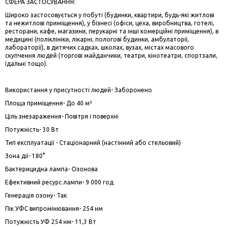
СФЕРА ЗАСТОСУВАННЯ:
Широко застосовується у побуті (будинки, квартири, будь-які житлові
та нежитлові приміщення), у бізнесі (офіси, цеха, виробництва, готелі,
ресторани, кафе, магазини, перукарні та інші комерційні приміщення), в
медицині (поліклініки, лікарні, пологові будинки, амбулаторії,
лабораторії), в дитячих садках, школах, вузах, містах масового
скупчення людей (торгові майданчики, театри, кінотеатри, спортзали,
їдальні тощо).
Використання у присутності людей- Заборонено
Площа приміщення- До 40 м²
Ціль знезараження- Повітря і поверхні
Потужність- 30 Вт
Тип експлуатації - Стаціонарний (настінний або стельовий)
Зона дії- 180°
Бактерицидна лампа- Озонова
Ефективний ресурс лампи- 9 000 год
Генерація озону- Так
Пік УФС випромінювання- 254 нм
Потужність УФ 254 нм- 11,3 Вт