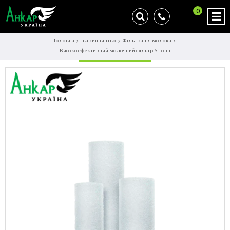
0
Головна
Тваринництво
Фільтрація молока
Високоефективний молочний фільтр 5 тонн