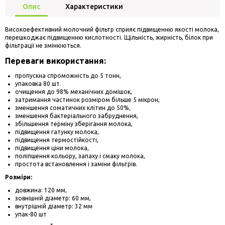
Опис
Характеристики
Високоефективний молочний фільтр сприяє підвищенню якості молока,
перешкоджає підвищенню кислотності. Щільність, жирність, білок при
фільтрації не змінюються.
Переваги використання:
пропускна спроможність до 5 тонн,
упаковка 80 шт.
очищення до 98% механічних домішок,
затримання частинок розміром більше 5 мікрон,
зменшення соматичних клітин до 50%,
зменшення бактеріального забруднення,
збільшення терміну зберігання молока,
підвищення гатунку молока,
підвищення термостійкості,
підвищення ціни молока,
поліпшення кольору, запаху і смаку молока,
простота встановлення і заміни фільтрів.
Розміри:
довжина: 120 мм,
зовнішній діаметр: 60 мм,
внутрішній діаметр: 32 мм
упак-80 шт