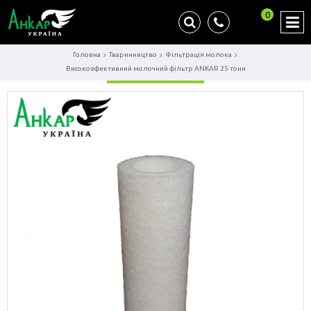
0
Головна
Тваринництво
Фільтрація молока
Високоефективний молочний фільтр ANKAR 25 тонн