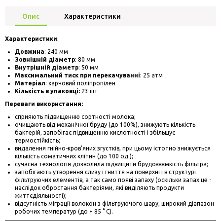
Опис
Характеристики
Характеристики
:
Довжина
: 240 мм
Зовнішній діаметр
: 80 мм
Внутрішній діаметр
: 50 мм
Максимальний тиск при перекачуванні
: 25 атм
Матеріал
: харчовий поліпропілен
Кількість в упаковці:
23 шт
Переваги використання:
сприяють підвищенню сортності молока;
очищають від механічної бруду (до 100%), знижують кількість
бактерій, запобігає підвищенню кислотності і збільшує
термостійкість;
видалення гнійно-кров'яних згустків, при цьому істотно знижується
кількість соматичних клітин (до 100 од.);
сучасна технологія дозволила підвищити брудоєєємкість фільтра;
запобігають утворення слизу і гниття на поверхні і в структурі
фільтруючих елементів, а так само появі запаху (оскільки запах це -
наслідок обростання бактеріями, які виділяють продукти
життєдіяльності);
відсутність міграції волокон з фільтруючого шару, широкий діапазон
робочих температур (до + 85 ° С).