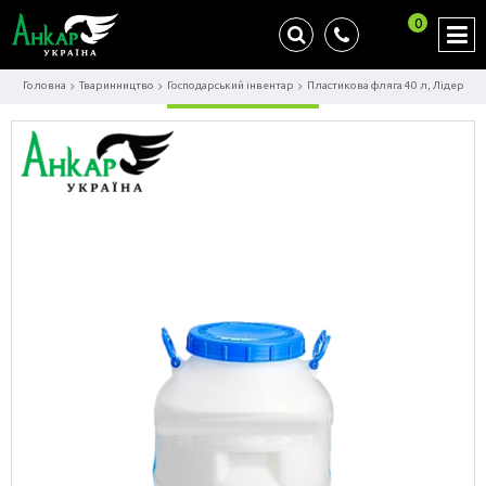
0
Головна
Тваринництво
Господарський інвентар
Пластикова фляга 40 л, Лідер