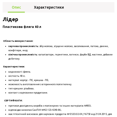
Опис
Характеристики
Лідер
Пластикова фляга 40 л
Область використання:
харчова промисловість:
збір молока, згущене молоко, засолювання, патока, джеми,
конфітюри, мед;
хімічна промисловість:
каталізатори, герметики, латекси, фарби ВД, мастики, добавки
до бетону.
Характеристики:
вид ємності: фляга;
місткість: 40 л;
матеріал: корпус - ПЕ, кришка - ПЕ;
можливість виготовлення з вторинного поліетилену;
тип кришки: різьбова;
контакт з харчовими продуктами.
СЕРТИФІКАТИ:
протокол досліджень виробів з полімерних та інших матеріалів №803;
відповідає вимогам СанПіН №42-123-4240-86;
має гігієнічний висновок: для харчових продуктів № 05.03.02-04 / 16750 від 21.04.2015, для