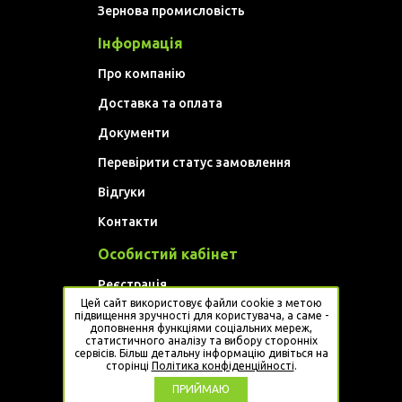
Зернова промисловість
Інформація
Про компанію
Доставка та оплата
Документи
Перевірити статус замовлення
Відгуки
Контакти
Особистий кабінет
Реєстрація
Цей сайт використовує файли cookie з метою
Увійти
підвищення зручності для користувача, а саме -
доповнення функціями соціальних мереж,
статистичного аналізу та вибору сторонніх
Website developed by
Artem Golovan
сервісів. Більш детальну інформацію дивіться на
сторінці
Політика конфіденційності
.
ПРИЙМАЮ