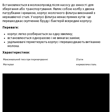
Встановлюється в молокопровід після насосу до ємності для
зберігання або транспортування. Являє собою колбу з двома
патрубками і кришкою, корпус молочного фільтра виконаний з
нержавіючої сталі. У корпусі фільтра немає прямих кутів - це
перешкоджає скупченню бруду і бактерій всередині корпусу.
Переваги:
корпус легко розбирається за одну хвилину;
встановлюється одноразово і не вимагає заміни;
ущільнювачі герметизують корпус і перешкоджають витіканню
молока.
Характеристики:
Максимальний тиск при перекачуванні
25 атм
Матеріал
нержавіюча сталь