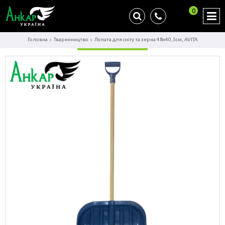
0
Головна
Тваринництво
Лопата для снігу та зерна 48х40,5см, AVITA