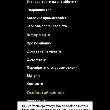
Експрес-тести на антибіотики
Тваринництво
Молочна промисловість
Зернова промисловість
Інформація
Про компанію
Доставка та оплата
Документи
Перевірити статус замовлення
Відгуки
Контакти
Особистий кабінет
Реєстрація
Цей сайт використовує файли cookie з метою
Увійти
підвищення зручності для користувача, а саме -