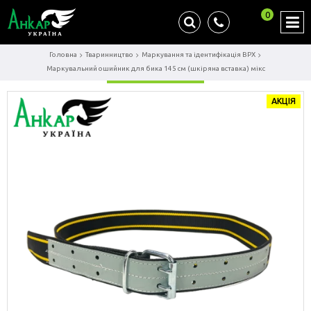
0
Головна
Тваринництво
Маркування та ідентифікація ВРХ
Маркувальний ошийник для бика 145 см (шкіряна вставка) мікс
АКЦІЯ