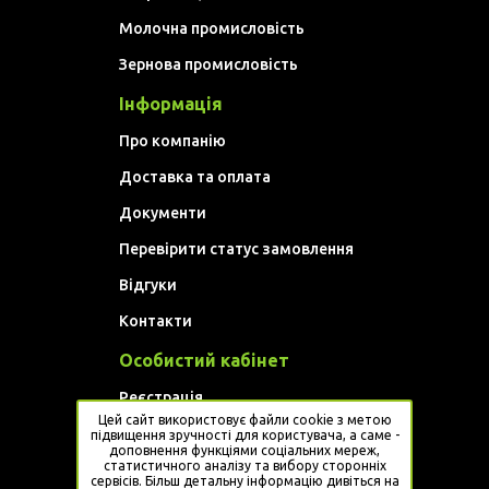
Молочна промисловість
Зернова промисловість
Інформація
Про компанію
Доставка та оплата
Документи
Перевірити статус замовлення
Відгуки
Контакти
Особистий кабінет
Реєстрація
Цей сайт використовує файли cookie з метою
Увійти
підвищення зручності для користувача, а саме -
доповнення функціями соціальних мереж,
статистичного аналізу та вибору сторонніх
Website developed by
Artem Golovan
сервісів. Більш детальну інформацію дивіться на