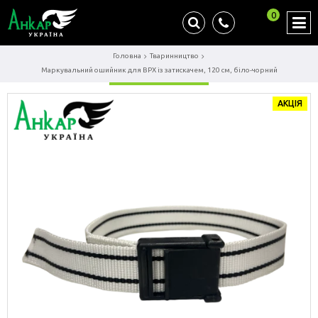
0
Головна
Тваринництво
Маркувальний ошийник для ВРХ із затискачем, 120 см, біло-чорний
АКЦІЯ