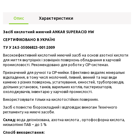
Опис
Характеристики
Засіб кислотний миючий ANKAR SUPERACID HW
СЕРТИФІКОВАНО В УКРАЇНІ
ТУ У 24.5-35006823-001:2009
Високоефективний кислотний миючий засіб на основі азотної кислоти
для миття внутрішніх і зовнішніх поверхонь обладнання в харчовій
промисловості. Рекомендовано для роботи у СІР-системах.
Призначений для ручної та СІР-мийки. Ефективно видаляє мінеральні
відкладення, в тому числі молочний, пивний, винний та інші види
каменю з різних поверхонь, устаткування, ємностей, трубопроводів,
доїльних установок, танків, варильних котлів, пастеризаторів,
охолоджувачів, інвентарю у харчовій промислості.
Використовувати тільки на кислотостійких поверхнях.
Засіб є повністю біорозкладний і відповідає вимогам Технічного
регламенту на миючі засоби.
Склад:
вода деіонізована, азотна кислота , ортофосфорна кислота,
низькопінні ПАВ – до 5 %
Спосіб використання: