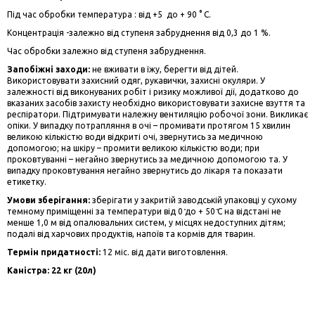
Під час обробки температура : від +5 до + 90 ° C.
Концентрація -залежно від ступеня забруднення від 0,3 до 1 %.
Час обробки залежно від ступеня забруднення.
Запобіжні заходи:
не вживати в їжу, берегти від дітей.
Використовувати захисний одяг, рукавички, захисні окуляри. У
залежності від виконуваних робіт і ризику можливої дії, додатково до
вказаних засобів захисту необхідно використовувати захисне взуття та
респіратори. Підтримувати належну вентиляцію робочої зони. Викликає
опіки. У випадку потрапляння в очі – промивати протягом 15 хвилин
великою кількістю води відкриті очі, звернутись за медичною
допомогою; на шкіру – промити великою кількістю води; при
проковтуванні – негайно звернутись за медичною допомогою та. У
випадку проковтування негайно звернутись до лікаря та показати
етикетку.
Умови зберігання:
зберігати у закритій заводській упаковці у сухому
темному приміщенні за температури від 0 ̊до + 50 ̊С на відстані не
менше 1,0 м від опалювальних систем, у місцях недоступних дітям;
подалі від харчових продуктів, напоїв та кормів для тварин.
Термін придатності:
12 міс. від дати виготовлення.
Каністра: 22 кг (20л)