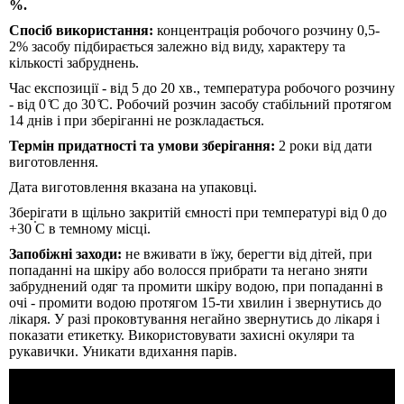
%.
Спосіб використання:
концентрація робочого розчину 0,5-
2% засобу підбирається залежно від виду, характеру та
кількості забруднень.
Час експозиції - від 5 до 20 хв., температура робочого розчину
- від 0 ̊С до 30 ̊С. Робочий розчин засобу стабільний протягом
14 днів і при зберіганні не розкладається.
Термін придатності та умови зберігання:
2 роки від дати
виготовлення.
Дата виготовлення вказана на упаковці.
Зберігати в щільно закритій ємності при температурі від 0 до
+30
С в темному місці.
Запобіжні заходи:
не вживати в їжу, берегти від дітей, при
попаданні на шкіру або волосся прибрати та негано зняти
забруднений одяг та промити шкіру водою, при попаданні в
очі - промити водою протягом 15-ти хвилин і звернутись до
лікаря. У разі проковтування негайно звернутись до лікаря і
показати етикетку. Використовувати захисні окуляри та
рукавички. Уникати вдихання парів.