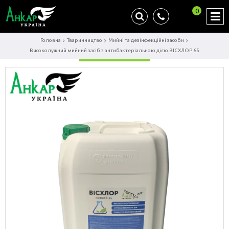
0
Головна
Тваринництво
Мийні та дезінфекційні засоби
Високолужний мийний засіб з антибактеріальною дією ВІСХЛОР 65