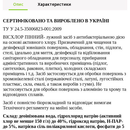
Опис
Характеристики
СЕРТИФІКОВАНО ТА ВИРОБЛЕНО В УКРАЇНІ
ТУ У 24.5-35006823-001:2009
ВІСХЛОР ПІННИЙ- лужний засіб з антибактеріальною дією
на основі активного хлору. Призначений для чищення та
дезінфекції зовнішніх поверхонь, обладнання, стін, підлоги,
стелі, ідеально для миття, дезінфекції та відбілювання
санітарного обладнання для персоналу, прибирання
адміністративних та виробничих приміщень (підлог,
сантехніки, раковин, плитки), холодних складських
приміщень і т.д. Засіб застосовується для обробки поверхонь з
хромонікелевої сталі (нержавіючої сталі, латуні, лугостійких
пластмас, скла, емалі, а також виробів з гуми). Не
застосовується для обробки поверхонь з алюмінію та хрому та
відповідних сплавів.
Засіб є повністю біорозкладний та відповідає вимогам
Технічного регламенту на мийні засоби.
Склад:
деоінізована вода, гідрохлорид натрію (активний
хлор не менше 150 г/л) до 40%, гідроксид натрію,
Н-ПАР-
до 5
%, натрієва сіль поліакрилової кислоти, фосфати до 5