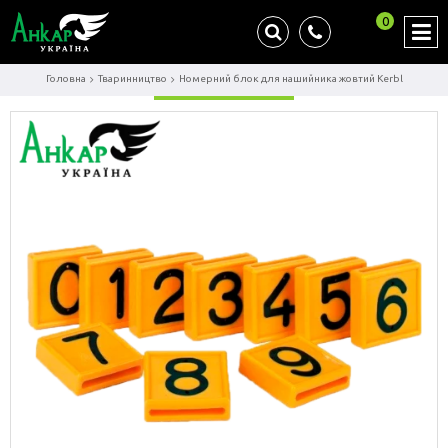
0
Головна
Тваринництво
Номерний блок для нашийника жовтий Kerbl