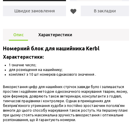
Швидке замовлення
В закладки
Опис
Характеристики
Номерний блок для нашийника Kerbl
Характеристики:
1-значне число;
для розміщення на нашийнику;
комплект з 10 шт номерків однакового значення .
Використання цифр для нашийних стрічок завжди було і залишається
простим і надійним методом однозначного маркування тварин, якому,
крім фермерів, довіряють також ветеринари, консультанти з годівлі,
тимчасові працівники і контролери. Однак в приміщеннях для
безприв'язного утримання худоби з постійно зростаючим поголів'ям
вимоги до цього способу маркування також ростуть. На першому плані
при цьому стоять максимальна зручність використання і оптимальне
розпізнавання, що й гарантують номерки.