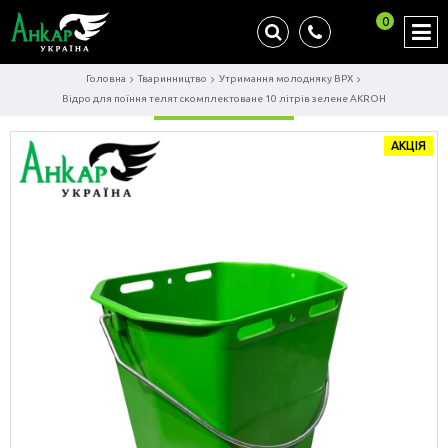
0
Головна
Тваринництво
Утримання молодняку ВРХ
Відро для поїння телят скомплектоване 10 літрів зелене AKROH
АКЦІЯ