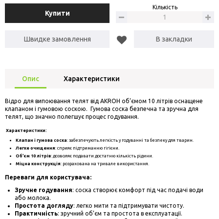
Кількість
Купити
Швидке замовлення
В закладки
Опис
Характеристики
Відро для випоювання телят від AKROH об’ємом 10 літрів оснащене
клапаном і гумовою соскою. Гумова соска безпечна та зручна для
телят, що значно полегшує процес годування.
Характеристики:
Клапан і гумова соска
: забезпечують легкість у годуванні та безпеку для тварин.
Легке очищення
: сприяє підтриманню гігієни.
Об’єм 10 літрів
: дозволяє подавати достатню кількість рідини.
Міцна конструкція
: розрахована на тривале використання.
Переваги для користувача:
Зручне годування
: соска створює комфорт під час подачі води
або молока.
Простота догляду
: легко мити та підтримувати чистоту.
Практичність
: зручний об’єм та простота в експлуатації.