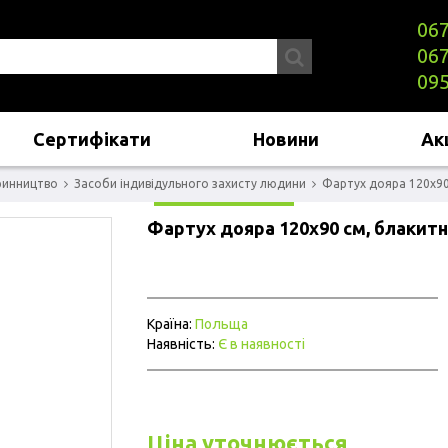
067
067
095
Сертифікати
Новини
Акц
ринництво
Засоби індивідульного захисту людини
Фартух дояра 120х90
Фартух дояра 120х90 см, блакит
Країна:
Польща
Наявність:
Є в наявності
Ціна уточнюється