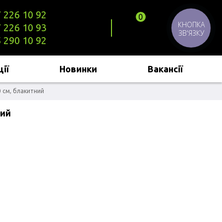
 226 10 92
0
КНОПКА
 226 10 93
ЗВ'ЯЗКУ
 290 10 92
ії
Новинки
Вакансії
 см, блакитний
ний