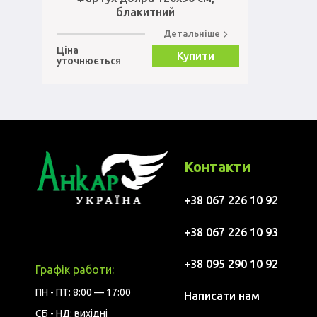
блакитний
Детальніше
Ціна
Купити
уточнюється
Контакти
+38 067 226 10 92
+38 067 226 10 93
+38 095 290 10 92
Графік работи:
ПН - ПТ: 8:00 — 17:00
Написати нам
СБ - НД: вихідні