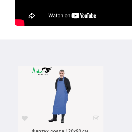
Фартух дояра 120х90 см,