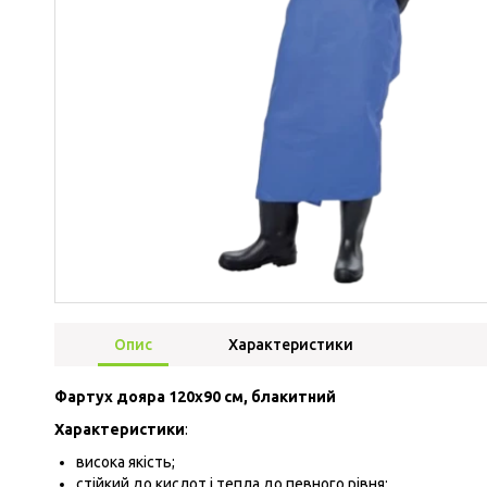
Опис
Характеристики
Фартух дояра 120х90 см, блакитний
Характеристики
:
висока якість;
стійкий до кислот і тепла до певного рівня;