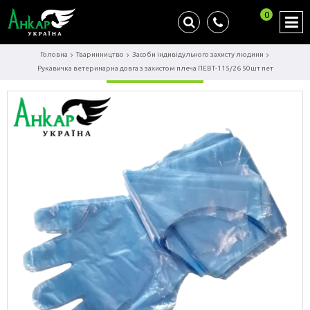
0
Головна
Тваринництво
Засоби індивідульного захисту людини
Рукавичка ветеринарна довга з захистом плеча ПЕВТ-115/26 50шт пет