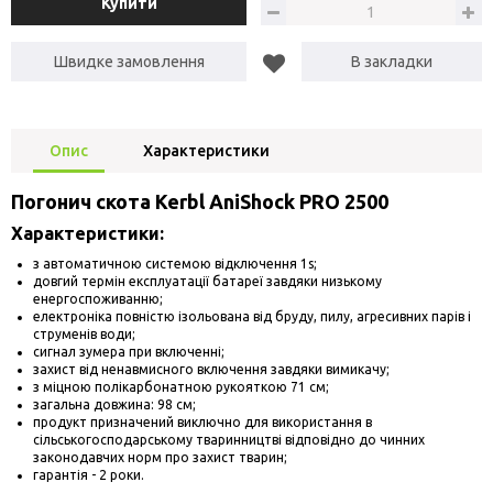
Купити
Швидке замовлення
В закладки
Опис
Характеристики
Погонич скота Kerbl AniShock PRO 2500
Характеристики:
з автоматичною системою відключення 1s;
довгий термін експлуатації батареї завдяки низькому
енергоспоживанню;
електроніка повністю ізольована від бруду, пилу, агресивних парів і
струменів води;
сигнал зумера при включенні;
захист від ненавмисного включення завдяки вимикачу;
з міцною полікарбонатною рукояткою 71 см;
загальна довжина: 98 см;
продукт призначений виключно для використання в
сільськогосподарському тваринництві відповідно до чинних
законодавчих норм про захист тварин;
гарантія - 2 роки.