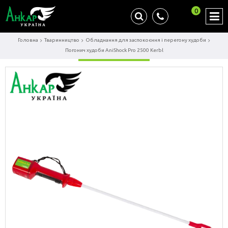
0
Головна
Тваринництво
Обладнання для заспокоєння і перегону худоби
Погонич худоби AniShock Pro 2500 Kerbl