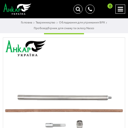
0
Головна
Тваринництво
Обладнання для утримання ВРХ
Пробовідбірник для сінажу та силосу Nasco