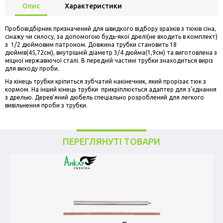
Опис
Характеристики
Пробовідбірник призначений для швидкого відбору зразків з тюків сіна,
сінажу чи силосу, за допомогою будь-якої дрелі(не входить в комплект)
з 1/2 дюймовим патроном. Довжина трубки становить 18
дюймів(45,72см), внутрішній діаметр 3/4 дюйма(1,9см) та виготовлена з
міцної нержавіючої сталі. В передній частині трубки знаходиться виріз
для виходу проби.
На кінець трубки кріпиться зубчатий накінечник, який прорізає тюк з
кормом. На інший кінець трубки прикріплюється адаптер для з'єднання
з дрелью. Дерев'яний дюбель спеціально розроблений для легкого
вивільнення проби з трубки.
ПЕРЕГЛЯНУТІ ТОВАРИ