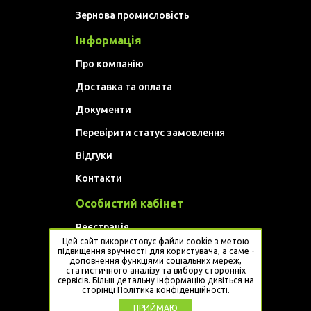
Зернова промисловість
Інформація
Про компанію
Доставка та оплата
Документи
Перевірити статус замовлення
Відгуки
Контакти
Особистий кабінет
Реєстрація
Цей сайт використовує файли cookie з метою
Увійти
підвищення зручності для користувача, а саме -
доповнення функціями соціальних мереж,
статистичного аналізу та вибору сторонніх
Website developed by
Artem Golovan
сервісів. Більш детальну інформацію дивіться на
сторінці
Політика конфіденційності
.
ПРИЙМАЮ