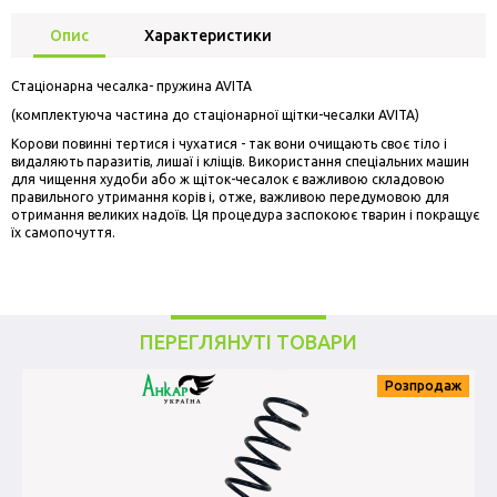
Опис
Характеристики
Стаціонарна чесалка- пружина AVITA
(комплектуюча частина до стаціонарної щітки-чесалки AVITA)
Корови повинні тертися і чухатися - так вони очищають своє тіло і
видаляють паразитів, лишаї і кліщів. Використання спеціальних машин
для чищення худоби або ж щіток-чесалок є важливою складовою
правильного утримання корів і, отже, важливою передумовою для
отримання великих надоїв. Ця процедура заспокоює тварин і покращує
їх самопочуття.
ПЕРЕГЛЯНУТІ ТОВАРИ
Розпродаж