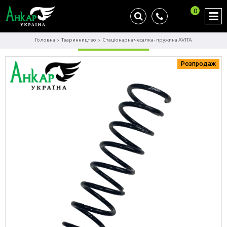
0
Головна
Тваринництво
Стаціонарна чесалка- пружина AVITA
Розпродаж