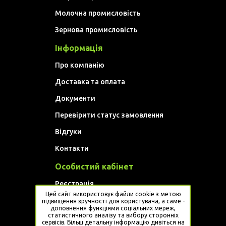
Молочна промисловість
Зернова промисловість
Інформація
Про компанію
Доставка та оплата
Документи
Перевірити статус замовлення
Відгуки
Контакти
Особистий кабінет
Реєстрація
Цей сайт використовує файли cookie з метою
Увійти
підвищення зручності для користувача, а саме -
доповнення функціями соціальних мереж,
статистичного аналізу та вибору сторонніх
Website developed by
Artem Golovan
сервісів. Більш детальну інформацію дивіться на