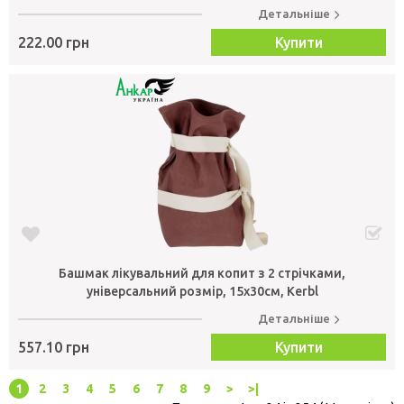
Детальніше
222.00 грн
Купити
Башмак лікувальний для копит з 2 стрічками,
універсальний розмір, 15х30см, Kerbl
Детальніше
557.10 грн
Купити
1
2
3
4
5
6
7
8
9
>
>|