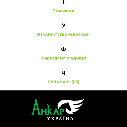
Т
Техноваги
У
УП «Агентство «Євроком»
Ф
Ферропласт Медикал
Ч
ЧУП «МАВ» (РБ)