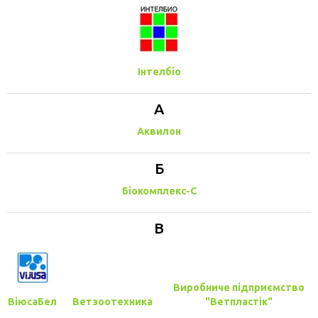
Інтелбіо
А
Аквилон
Б
Біокомплекс-С
В
Виробниче підприємство
ВіюсаБел
Ветзоотехника
"Ветпластік"