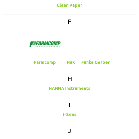
Clean Paper
F
Farmcomp
FBK
Funke Gerber
H
HANNA Instruments
I
i-Sens
J