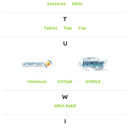
Sensorex
SNOL
T
TaiDoc
Tian
Tias
U
Unisensor
UOSlab
UVMILK
W
Whirl-Pak®
І