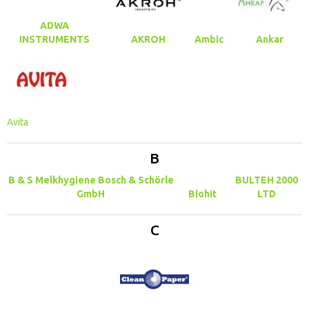
ADWA
INSTRUMENTS
AKROH
Ambic
Ankar
Avita
B
B & S Melkhygiene Bosch & Schörle
BULTEH 2000
GmbH
Biohit
LTD
C