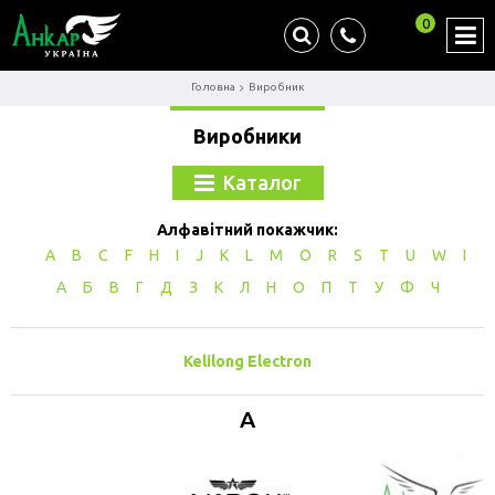
0
Головна
Виробник
Виробники
Каталог
Алфавітний покажчик:
A
B
C
F
H
I
J
K
L
M
O
R
S
T
U
W
І
А
Б
В
Г
Д
З
К
Л
Н
О
П
Т
У
Ф
Ч
Kelilong Electron
A