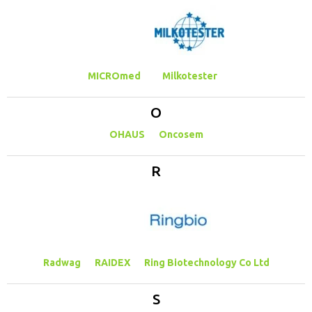
MICROmed
Milkotester
O
OHAUS
Oncosem
R
Radwag
RAIDEX
Ring Biotechnology Co Ltd
S