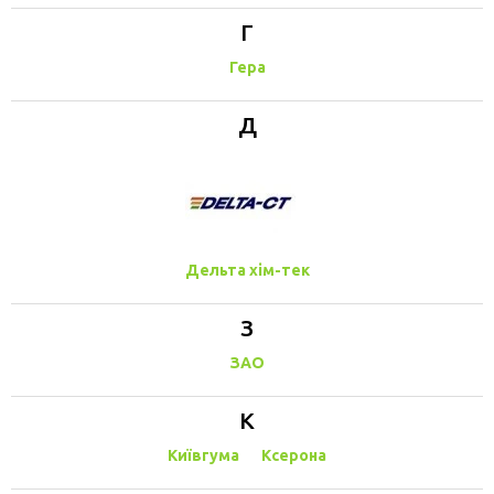
Г
Гера
Д
Дельта хім-тек
З
ЗАО
К
Київгума
Ксерона