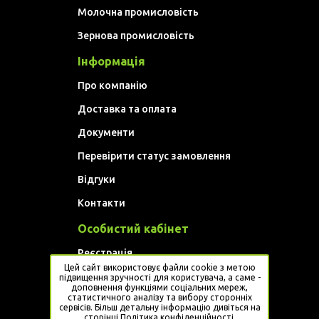
Молочна промисловість
Зернова промисловість
Інформація
Про компанію
Доставка та оплата
Документи
Перевірити статус замовлення
Відгуки
Контакти
Особистий кабінет
Реєстрація
Цей сайт використовує файли cookie з метою
Увійти
підвищення зручності для користувача, а саме -
доповнення функціями соціальних мереж,
статистичного аналізу та вибору сторонніх
Website developed by
Artem Golovan
сервісів. Більш детальну інформацію дивіться на
сторінці
Політика конфіденційності
.