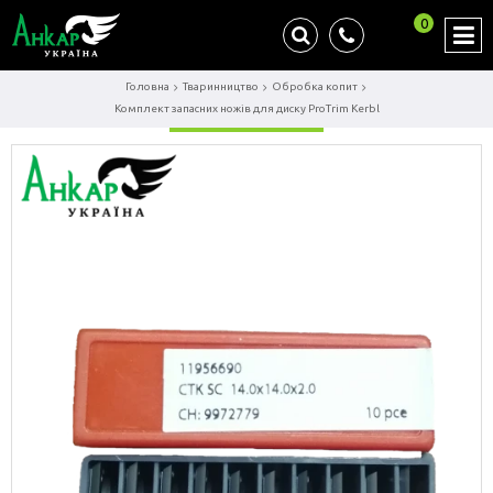
0
Головна
Тваринництво
Обробка копит
Комплект запасних ножів для диску ProTrim Kerbl