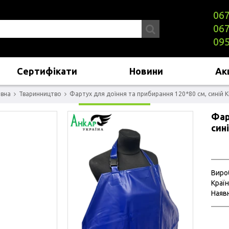
067
067
095
Сертифікати
Новини
Акц
вна
Тваринництво
Фартух для доїння та прибирання 120*80 см, синій 
Фар
син
Виро
Країн
Наявн