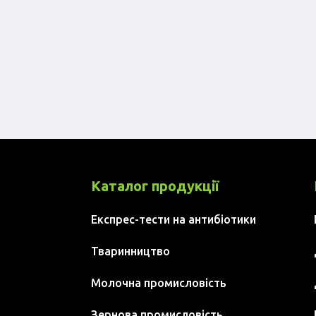
Каталог продукції
Експрес-тести на антибіотики
Тваринництво
Молочна промисловість
Зернова промисловість