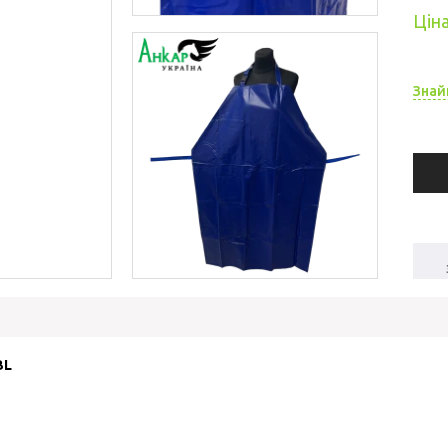
Ціна
Знай
BL