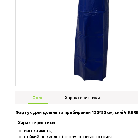
Опис
Характеристики
Фартух для доїння та прибирання 120*80 см, синій KER
Характеристики
:
висока якість;
стійкий до кислот і теплу до певного рівня;