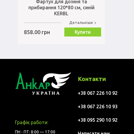
Фартух для доїння та
прибирання 120*80 см, синій
KERBL
Детальніше
858.00 грн
Купити
Контакти
+38 067 226 10 92
+38 067 226 10 93
+38 095 290 10 92
Графік работи:
ПН - ПТ: 8:00 — 17:00
Написати нам