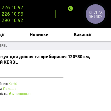
 226 10 92
0
КНОПКА
 226 10 93
ЗВ'ЯЗКУ
 290 10 92
ії
Новинки
Вакансії
KERBL
тух для доїння та прибирання 120*80 см,
ій KERBL
бник:
Kerbl
а:
Польща
ість:
Є в наявності