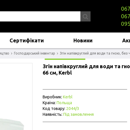
067
067
095
Сертифікати
Новини
Акц
ицтво
Господарський інвентар
Згін напівкруглий для води та гною, без ч
Згін напівкруглий для води та гно
66 см, Kerbl
Виробник:
Kerbl
Країна:
Польща
Код товару:
2044/3
Наявність:
Під замовлення