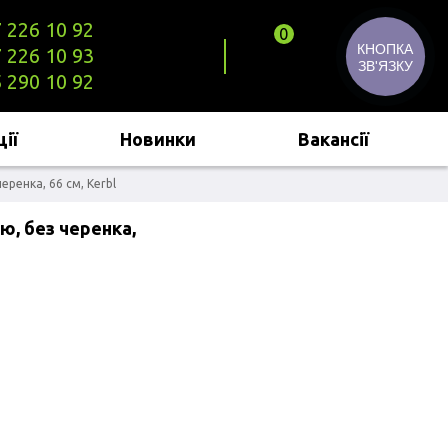
 226 10 92
0
КНОПКА
 226 10 93
ЗВ'ЯЗКУ
 290 10 92
ії
Новинки
Вакансії
еренка, 66 см, Kerbl
ю, без черенка,