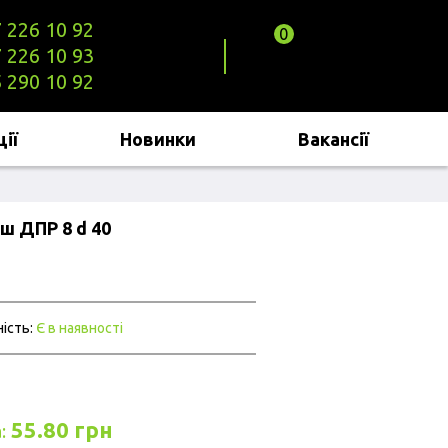
 226 10 92
0
КНОПКА
 226 10 93
ЗВ'ЯЗКУ
 290 10 92
ії
Новинки
Вакансії
ш ДПР 8 d 40
ість:
Є в наявності
55.80 грн
: