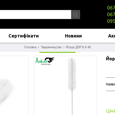
067
067
095
Сертифікати
Новини
Акц
Головна
Тваринництво
Йорш ДПР 8 d 40
Йор
Наявн
Ціна