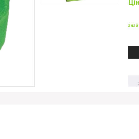
Ці
Знай