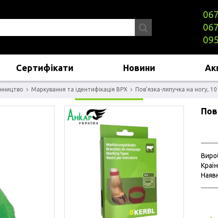
067
067
095
Сертифікати
Новини
Акц
нництво
Маркування та ідентифікація ВРХ
Пов'язка-липучка на ногу, 1
Пов
Виро
Країн
Наявн