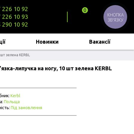
 226 10 92
0
КНОПКА
 226 10 93
ЗВ'ЯЗКУ
 290 10 92
ії
Новинки
Вакансії
0 шт зелена KERBL
'язка-липучка на ногу, 10 шт зелена KERBL
бник:
Kerbl
а:
Польща
ість:
Під замовлення