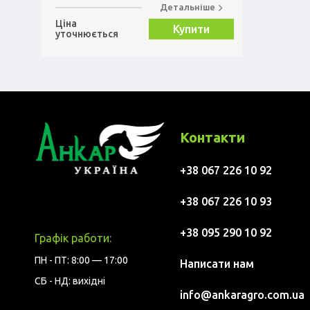
Детальніше
Ціна
Купити
уточнюється
Контакти
+38 067 226 10 92
+38 067 226 10 93
+38 095 290 10 92
Графік работи:
ПН - ПТ: 8:00 — 17:00
Написати нам
СБ - НД: вихідні
info@ankaragro.com.ua