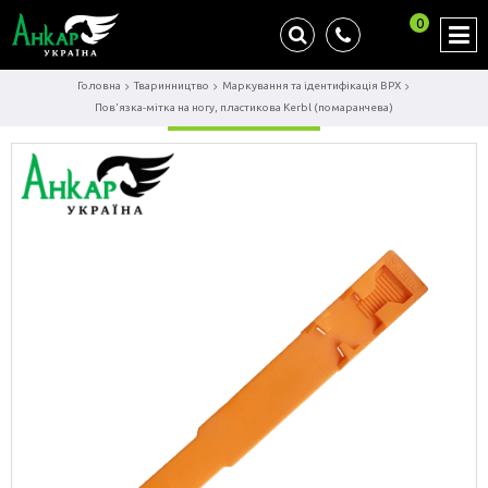
0
Головна
Тваринництво
Маркування та ідентифікація ВРХ
Пов'язка-мітка на ногу, пластикова Kerbl (помаранчева)