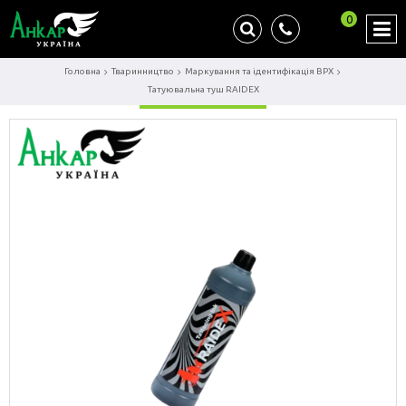
0
Головна
Тваринництво
Маркування та ідентифікація ВРХ
Татуювальна туш RAIDEX