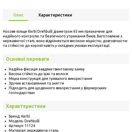
Опис
Характеристики
Носове кільце Kerbl Drehbulli діаметром 65 мм призначене для
надійного контролю та безпечного утримання биків. Виготовлене з
нержавіючої сталі, воно відрізняється високою міцністю, довговічністю
та стійкістю до корозії навіть у складних умовах експлуатації.
Основні переваги
Надійна фіксація завдяки гвинтовому замку
Висока стійкість до іржі та вологи
Міцна конструкція для тривалого використання
Зручне встановлення та зняття
Підходить для щоденного використання у фермерських
господарствах
Характеристики
Бренд: Kerbl
Модель: Drehbulli
Артикул: 11124
Матеріал: нержавіюча сталь