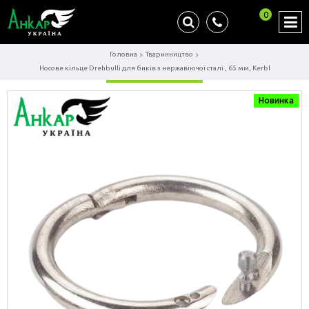
0
Головна
Тваринництво
Носове кільце Drehbulli для биків з нержавіючої сталі , 65 мм, Kerbl
Новинка