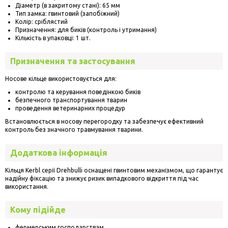
Діаметр (в закритому стані): 65 мм
Тип замка: гвинтовий (запобіжний)
Колір: сріблястий
Призначення: для биків (контроль і утримання)
Кількість в упаковці: 1 шт.
Призначення та застосування
Носове кільце використовується для:
контролю та керування поведінкою биків
безпечного транспортування тварин
проведення ветеринарних процедур
Встановлюється в носову перегородку та забезпечує ефективний
контроль без значного травмування тварини.
Додаткова інформація
Кільця Kerbl серії Drehbulli оснащені гвинтовим механізмом, що гарантує
надійну фіксацію та знижує ризик випадкового відкриття під час
використання.
Кому підійде
фермерським господарствам