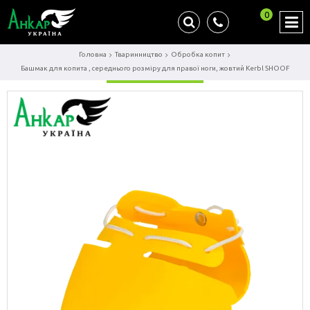
0
Головна
Тваринництво
Обробка копит
Башмак для копита , середнього розміру для правої ноги, жовтий Kerbl SHOOF