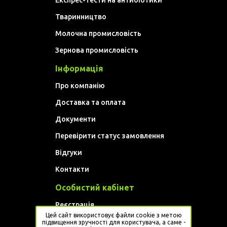
Експрес-тести на антибіотики
Тваринництво
Молочна промисловість
Зернова промисловість
Інформація
Про компанію
Доставка та оплата
Документи
Перевірити статус замовлення
Відгуки
Контакти
Особистий кабінет
Реєстрація
Цей сайт використовує файли cookie з метою
Увійти
підвищення зручності для користувача, а саме -