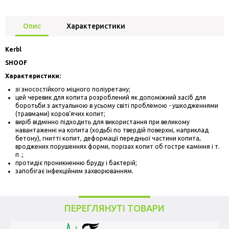
Опис
Характеристики
Kerbl
SHOOF
Характеристики:
зі зносостійкого міцного поліуретану;
цей черевик для копита розроблений як допоміжний засіб для
боротьби з актуальною в усьому світі проблемою - ушкодженнями
(травмами) коров'ячих копит;
виріб відмінно підходить для використання при великому
навантаженні на копита (ходьбі по твердій поверхні, наприклад
бетону), гнитті копит, деформації передньої частини копита,
вроджених порушеннях форми, порізах копит об гостре каміння і т.
п .;
протидіє проникненню бруду і бактерій;
запобігає інфекційним захворюванням.
ПЕРЕГЛЯНУТІ ТОВАРИ