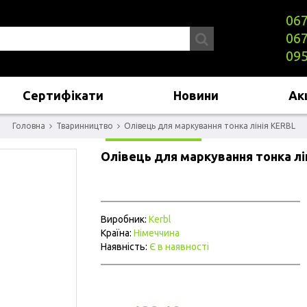
067
067
095
Сертифікати
Новини
Акц
Головна
Тваринництво
Олівець для маркування тонка лінія KERBL
Олівець для маркування тонка лі
Виробник:
Kerbl
Країна:
Німеччина
Наявність:
Є в наявності