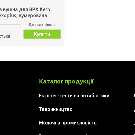
а вушна для ВРХ Kerbl
exoplus, нумерована
Детальніше
Купити
ється
Каталог продукції
Експрес-тести на антибіотики
Тваринництво
Молочна промисловість