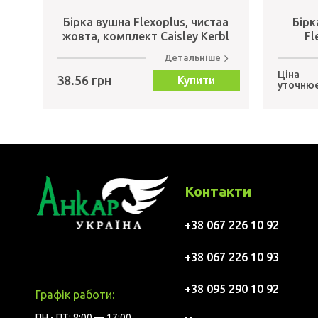
Бірка вушна Flexoplus, чистаа
Бірк
жовта, комплект Caisley Kerbl
Fl
Детальніше
Ціна
38.56 грн
Купити
уточню
Контакти
+38 067 226 10 92
+38 067 226 10 93
+38 095 290 10 92
Графік работи:
ПН - ПТ: 8:00 — 17:00