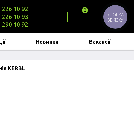
 226 10 92
0
КНОПКА
 226 10 93
ЗВ'ЯЗКУ
 290 10 92
ії
Новинки
Вакансії
нія KERBL