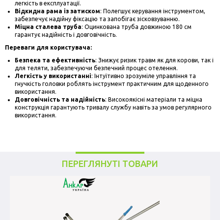
легкість в експлуатації.
Відкидна рама із затиском
: Полегшує керування інструментом,
забезпечує надійну фіксацію та запобігає зісковзуванню.
Міцна сталева труба
: Оцинкована труба довжиною 180 см
гарантує надійність і довговічність.
Переваги для користувача:
Безпека та ефективність
: Знижує ризик травм як для корови, так і
для теляти, забезпечуючи безпечний процес отелення.
Легкість у використанні
: Інтуїтивно зрозуміле управління та
гнучкість головки роблять інструмент практичним для щоденного
використання.
Довговічність та надійність
: Високоякісні матеріали та міцна
конструкція гарантують тривалу службу навіть за умов регулярного
використання.
ПЕРЕГЛЯНУТІ ТОВАРИ