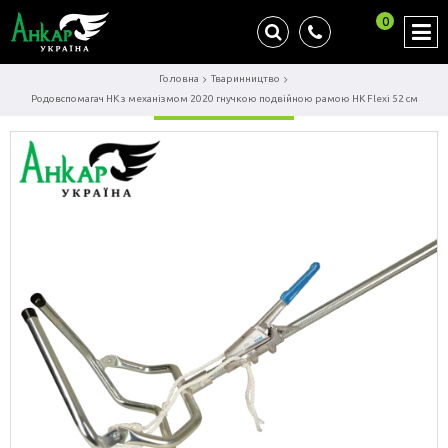
0
Головна
Тваринництво
Родовспомагач НК з механізмом 2020 гнучкою подвійною рамою HK Flexi 52 см