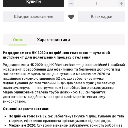
Купити
Швидке замовлення
В закладки
Опис
Характеристики
Рододопомога HK 2020 з подвійною головкою — сучасний
інструмент для полегшення процесу отелення
Рододопомога HK 2020 від HK Rheintechnik — це інноваційний і надійний
інструмент, розроблений для ефективної та безпечної допомоги під
час отелення. Модель оснащена сучасним механізмом 2020 та
подвійною головкою шириною 52 см, що забезпечує гнучке
підлаштування до тіла тварини. Відкидна рама з функцією затиску
полегшує керування інструментом і запобігає його зісковзуванню.
Міцна оцинкована сталева труба довжиною 180 см гарантує
довговічність і надійність пристрою навіть при інтенсивному
використанні.
Основні характеристики:
Подвійна головка 52 см
: Забезпечує гнучке підлаштування до тіла
тварини, ефективно працюючи в різних умовах під час родів.
Механізм 2020
: Сучасний механізм забезпечує точність роботи та