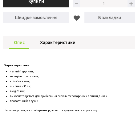
Купити
Швидке замовлення
В закладки
Опис
Характеристики
Характеристики:
легкий і зручний;
матеріал: пластмаса;
з різьбленням;
ширина - 36 см;
вхід 23 мм;
використовується для прибирання гною в господарських приміщеннях
продається без ручки.
Застосовується для прибирання рідкого і твердого гною в корівнику.