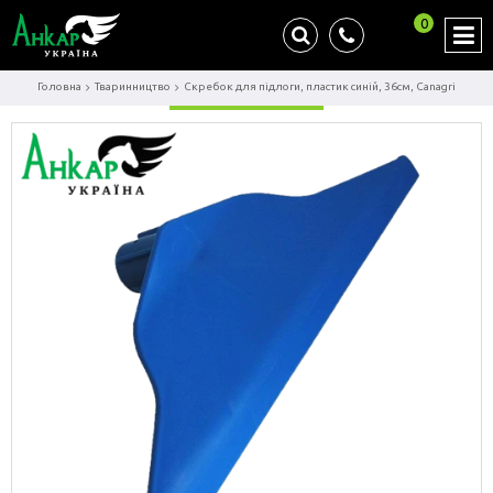
0
Головна
Тваринництво
Скребок для підлоги, пластик синій, 36см, Canagri