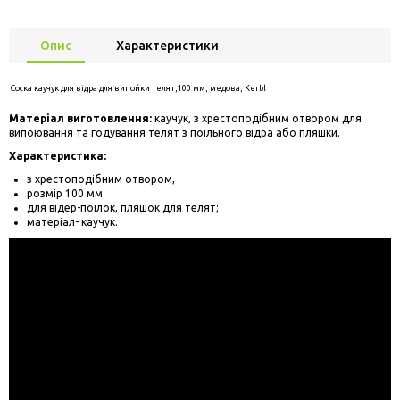
Опис
Характеристики
Соска каучук для відра для випойки телят,100 мм, медова, Kerbl
Матеріал виготовлення:
каучук, з хрестоподібним отвором для
випоювання та годування телят з поїльного відра або пляшки.
Характеристика:
з хрестоподібним отвором,
розмір 100 мм
для відер-поїлок, пляшок для телят;
матеріал- каучук.