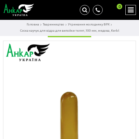
0
Головна
Тваринництво
Утримання молодняку ВРХ
Соска каучук для відра для випойки телят,100 мм, медова, Kerbl