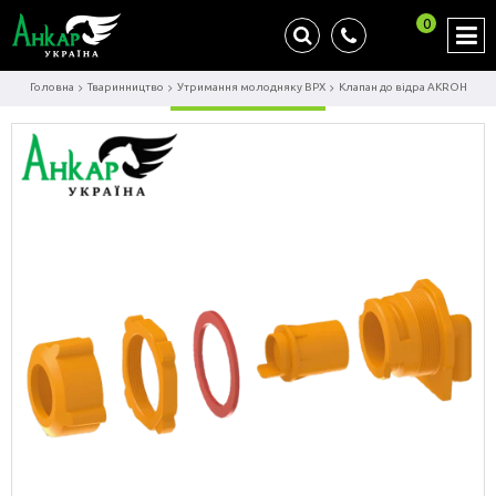
0
Головна
Тваринництво
Утримання молодняку ВРХ
Клапан до відра AKROН