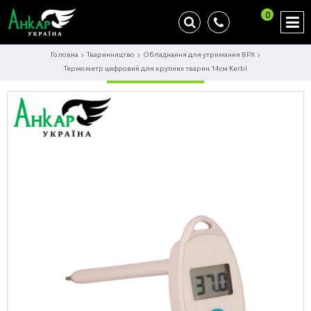
0
Головна
Тваринництво
Обладнання для утримання ВРХ
Термометр цифровий для крупних тварин 14см Kerbl