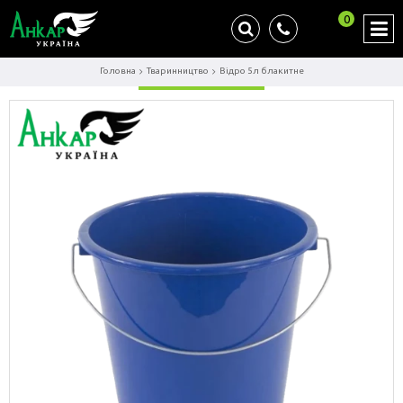
0
Головна
Тваринництво
Відро 5л блакитне