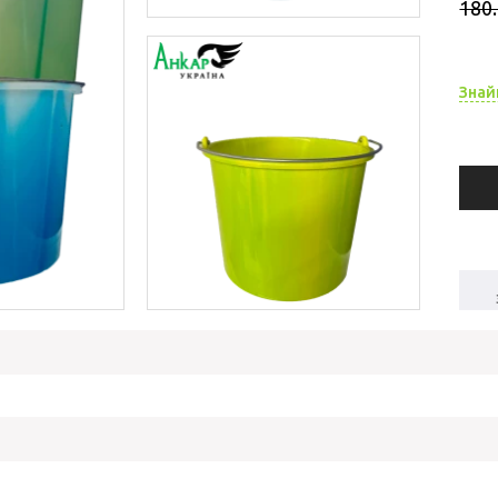
180.
Знай