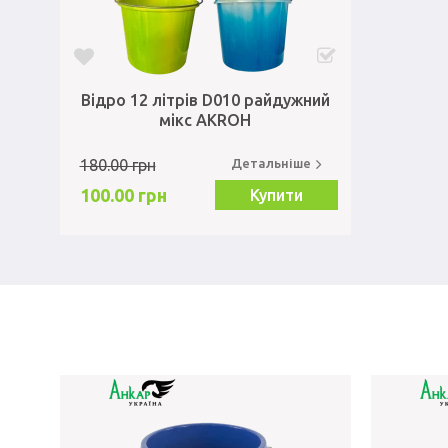
Відро 12 літрів D010 райдужний
мікс AKROH
180.00 грн
Детальніше
100.00 грн
Купити