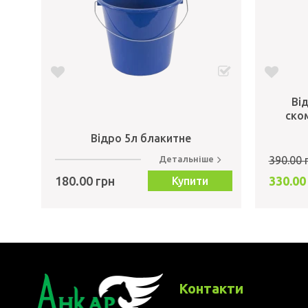
Ві
ско
Відро 5л блакитне
Детальніше
390.00 
180.00 грн
330.00
Купити
Контакти