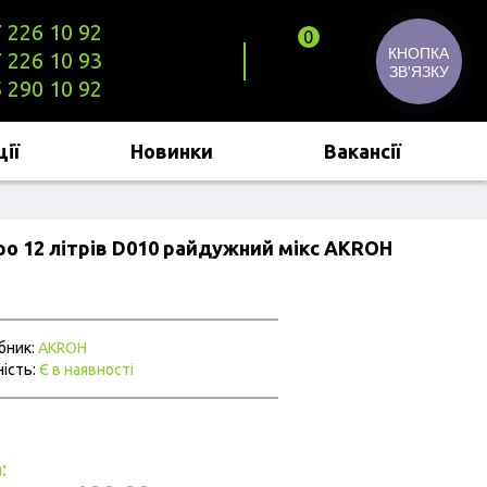
 226 10 92
0
КНОПКА
 226 10 93
ЗВ'ЯЗКУ
 290 10 92
ії
Новинки
Вакансії
ро 12 літрів D010 райдужний мікс AKROH
бник:
AKROH
ість:
Є в наявності
: