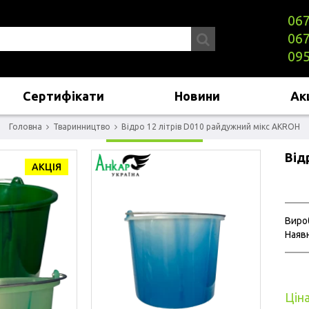
067
067
095
Сертифікати
Новини
Акц
Головна
Тваринництво
Відро 12 літрів D010 райдужний мікс AKROH
Від
АКЦІЯ
Виро
Наявн
Ціна