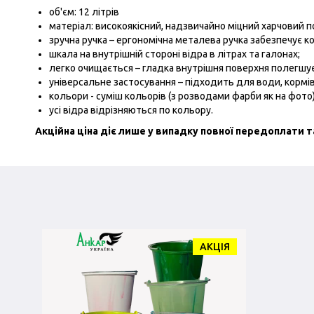
об'єм: 12 літрів
матеріал: високоякісний, надзвичайно міцний харчовий 
зручна ручка – ергономічна металева ручка забезпечує 
шкала на внутрішній стороні відра в літрах та галонах;
легко очищається – гладка внутрішня поверхня полегшує 
універсальне застосування – підходить для води, кормів
кольори - суміш кольорів (з розводами фарби як на фото)
усі відра відрізняються по кольору.
Акційна ціна діє лише у випадку повної передоплати т
АКЦІЯ