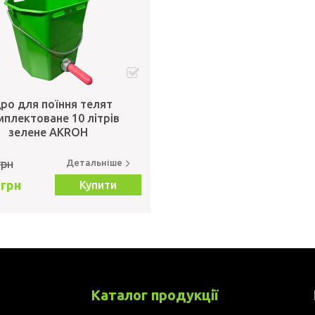
дро для поїння телят
мплектоване 10 літрів
зелене AKROH
грн
Детальніше
 грн
Купити
Каталог продукції