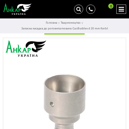
0
Головна
Тваринництво
Запасна насадка до роговипалювача GasBuddex d 20 mm Kerbl