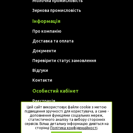
Молочна промисловість
Зернова промисловість
Інформація
Про компанію
Доставка та оплата
Документи
Перевірити статус замовлення
Відгуки
Контакти
Особистий кабінет
Реєстрація
Цей сайт використовує файли cookie з метою
Увійти
підвищення зручності для користувача, а саме -
доповнення функціями соціальних мереж,
статистичного аналізу та вибору сторонніх
Website developed by
Artem Golovan
сервісів. Більш детальну інформацію дивіться на
сторінці
Політика конфіденційності
.