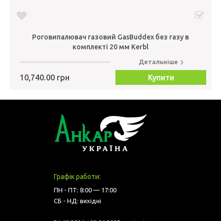
Роговипалювач газовий GasBuddex без газу в
комплекті 20 мм Kerbl
Детальніше
10,740.00 грн
Купити
Графік работи:
ПН - ПТ: 8:00 — 17:00
СБ - НД: вихідні