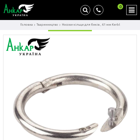
0
Головна
Тваринництво
Носове кільце для биків , 61 мм Kerbl