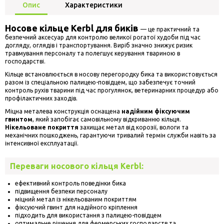
Опис
Характеристики
Носове кільце Kerbl для биків
— це практичний та
безпечний аксесуар для контролю великої рогатої худоби під час
догляду, оглядів і транспортування. Виріб значно знижує ризик
травмування персоналу та полегшує керування твариною в
господарстві.
Кільце встановлюється в носову перегородку бика та використовується
разом із спеціальною палицею-повідцем, що забезпечує точний
контроль рухів тварини під час прогулянок, ветеринарних процедур або
профілактичних заходів.
Міцна металева конструкція оснащена
надійним фіксуючим
гвинтом
, який запобігає самовільному відкриванню кільця.
Нікельоване покриття
захищає метал від корозії, вологи та
механічних пошкоджень, гарантуючи тривалий термін служби навіть за
інтенсивної експлуатації.
Переваги носового кільця Kerbl:
ефективний контроль поведінки бика
підвищення безпеки персоналу
міцний метал із нікельованим покриттям
фіксуючий гвинт для надійного кріплення
підходить для використання з палицею-повідцем
оптимальне рішення для фермерських господарств та